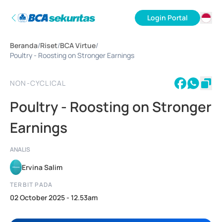
Login Portal
ID
Beranda
/
Riset
/
BCA Virtue
/
EN
Poultry - Roosting on Stronger Earnings
NON-CYCLICAL
Poultry - Roosting on Stronger
Earnings
ANALIS
Ervina Salim
TERBIT PADA
02 October 2025 - 12.53am