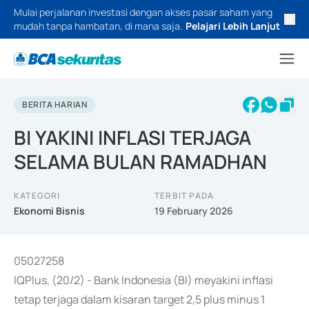
Mulai perjalanan investasi dengan akses pasar saham yang
mudah tanpa hambatan, di mana saja.
Pelajari Lebih Lanjut
BERITA HARIAN
BI YAKINI INFLASI TERJAGA
SELAMA BULAN RAMADHAN
KATEGORI
TERBIT PADA
Ekonomi Bisnis
19 February 2026
05027258
IQPlus, (20/2) - Bank Indonesia (BI) meyakini inflasi
tetap terjaga dalam kisaran target 2,5 plus minus 1