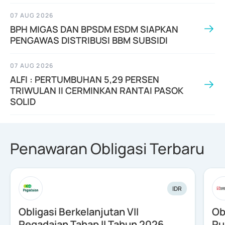
07 AUG 2026
BPH MIGAS DAN BPSDM ESDM SIAPKAN
PENGAWAS DISTRIBUSI BBM SUBSIDI
07 AUG 2026
ALFI : PERTUMBUHAN 5,29 PERSEN
TRIWULAN II CERMINKAN RANTAI PASOK
SOLID
Penawaran Obligasi Terbaru
IDR
Obligasi Berkelanjutan VII
Ob
Pegadaian Tahap II Tahun 2026
Pu