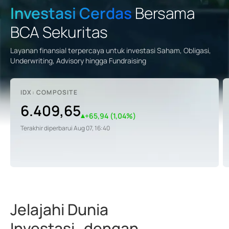
Investasi Cerdas
Bersama
BCA Sekuritas
Layanan finansial terpercaya untuk investasi Saham, Obligasi,
Underwriting, Advisory hingga Fundraising
IDX: COMPOSITE
6.409,65
+
65,94
(
1,04
%)
Terakhir diperbarui
Aug 07, 16:40
Jelajahi Dunia
Investasi dengan