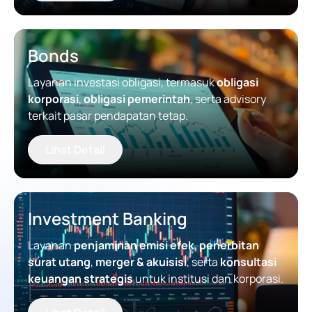
Bonds
Layanan investasi obligasi, termasuk
obligasi
korporasi
,
obligasi pemerintah
, serta advisory
terkait pasar pendapatan tetap.
Lihat Detail
Investment Banking
Layanan
penjaminan emisi efek
,
penerbitan
surat utang
,
merger & akuisisi
, serta
konsultasi
keuangan strategis
untuk institusi dan korporasi.