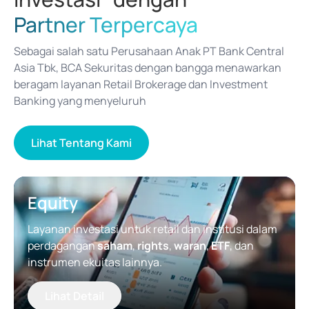
Partner Terpercaya
Sebagai salah satu Perusahaan Anak PT Bank Central
Asia Tbk, BCA Sekuritas dengan bangga menawarkan
beragam layanan Retail Brokerage dan Investment
Banking yang menyeluruh
Lihat Tentang Kami
Equity
Layanan investasi untuk retail dan institusi dalam
perdagangan
saham
,
rights
,
waran
,
ETF
, dan
instrumen ekuitas lainnya.
Lihat Detail