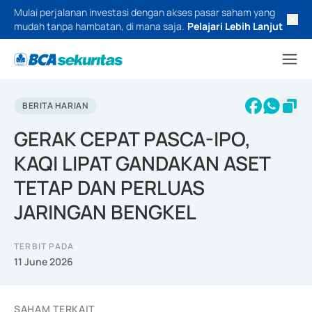
Mulai perjalanan investasi dengan akses pasar saham yang
mudah tanpa hambatan, di mana saja.
Pelajari Lebih Lanjut
BERITA HARIAN
GERAK CEPAT PASCA-IPO,
KAQI LIPAT GANDAKAN ASET
TETAP DAN PERLUAS
JARINGAN BENGKEL
TERBIT PADA
11 June 2026
SAHAM TERKAIT