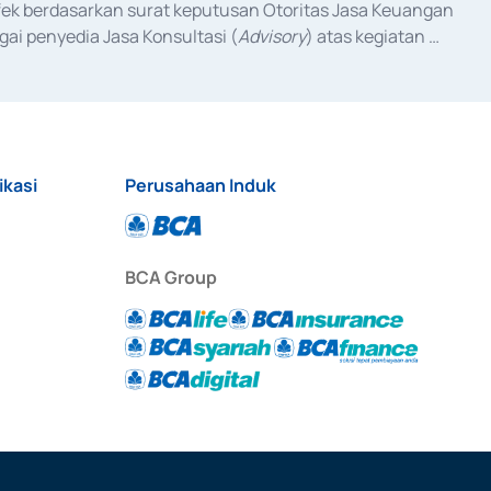
fek berdasarkan surat keputusan Otoritas Jasa Keuangan 
ai penyedia Jasa Konsultasi (
Advisory
) atas kegiatan 
anggal 3 Februari 2017, dan beberapa izin usaha lainnya 
iterbitkan pada tahun 2017 dan izin usaha lainnya dari 
at Berharga Komersial yang izinnya diterbitkan pada 
ikasi
Perusahaan Induk
BCA Group