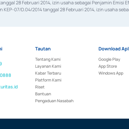
anggal 28 Februari 2014, izin usaha sebagai Penjamin Emisi E
KEP-07/D.04/2014 tanggal 28 Februari 2014, izin usaha sebag
rat keputusan Otoritas Jasa Keuangan Nomor S-67/PM.21/2017 t
aan Transaksi Sertifikat Deposito di Pasar Uang yang izinnya d
ansaksi, serta Penatausahaan dan Penyelesaian Transaksi Sur
i
Tautan
Download Apl
Tentang Kami
Google Play
9
Layanan Kami
App Store
Kabar Terbaru
Windows App
 0888
Platform Kami
ritas.id
Riset
Bantuan
Pengaduan Nasabah