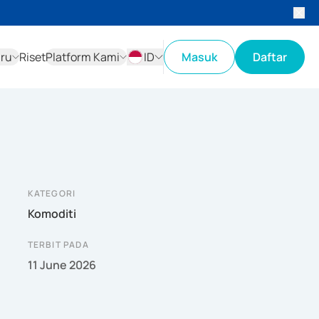
aru
Riset
Platform Kami
ID
Masuk
Daftar
ID
EN
KATEGORI
Komoditi
TERBIT PADA
11 June 2026