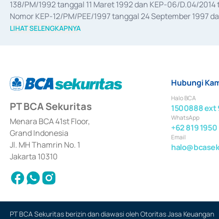
138/PM/1992 tanggal 11 Maret 1992 dan KEP-06/D.04/2014 t
Nomor KEP-12/PM/PEE/1997 tanggal 24 September 1997 dan 
merger, akuisisi, divestasi, dan 
join venture
 berdasarkan su
LIHAT SELENGKAPNYA
dari Bank Indonesia antara lain sebagai Perantara Pelaksan
Bank Indonesia sebagai Lembaga Pendukung Penerbitan, Tr
tahun 2018.
Hubungi Kam
Halo BCA
PT BCA Sekuritas
1500888 ext 
WhatsApp
Menara BCA 41st Floor,
+62 819 1950
Grand Indonesia
Email
Jl. MH Thamrin No. 1
halo@bcaseku
Jakarta 10310
PT BCA Sekuritas berizin dan diawasi oleh Otoritas Jasa Keuangan