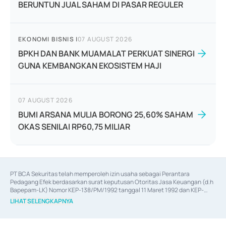
BERUNTUN JUAL SAHAM DI PASAR REGULER
EKONOMI BISNIS
|
07 AUGUST 2026
BPKH DAN BANK MUAMALAT PERKUAT SINERGI
GUNA KEMBANGKAN EKOSISTEM HAJI
07 AUGUST 2026
BUMI ARSANA MULIA BORONG 25,60% SAHAM
OKAS SENILAI RP60,75 MILIAR
PT BCA Sekuritas telah memperoleh izin usaha sebagai Perantara 
Pedagang Efek berdasarkan surat keputusan Otoritas Jasa Keuangan (d.h 
Bapepam-LK) Nomor KEP-138/PM/1992 tanggal 11 Maret 1992 dan KEP-
06/D.04/2014 tanggal 28 Februari 2014, izin usaha sebagai Penjamin Emisi 
LIHAT SELENGKAPNYA
Efek berdasarkan surat keputusan Otoritas Jasa Keuangan Nomor KEP-
12/PM/PEE/1997 tanggal 24 September 1997 dan KEP-07/D.04/2014 
tanggal 28 Februari 2014, izin usaha sebagai penyedia Jasa Konsultasi 