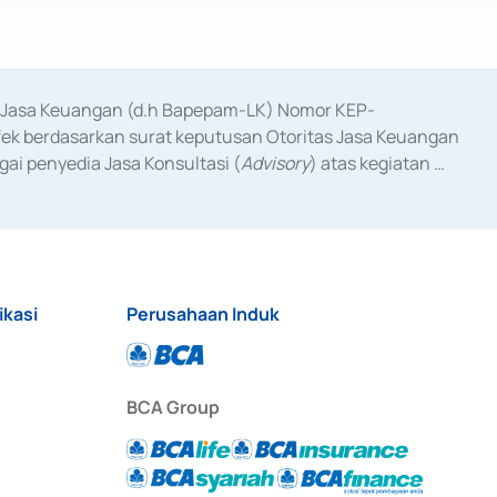
as Jasa Keuangan (d.h Bapepam-LK) Nomor KEP-
fek berdasarkan surat keputusan Otoritas Jasa Keuangan 
ai penyedia Jasa Konsultasi (
Advisory
) atas kegiatan 
anggal 3 Februari 2017, dan beberapa izin usaha lainnya 
iterbitkan pada tahun 2017 dan izin usaha lainnya dari 
at Berharga Komersial yang izinnya diterbitkan pada 
ikasi
Perusahaan Induk
BCA Group