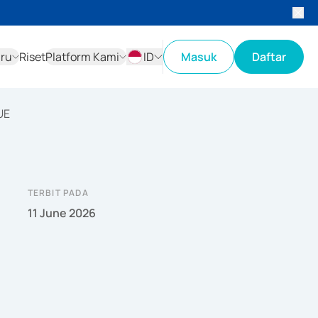
aru
Riset
Platform Kami
ID
Masuk
Daftar
ID
EN
UE
TERBIT PADA
11 June 2026