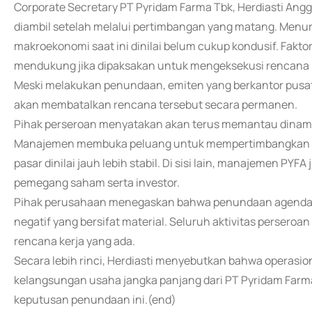
Corporate Secretary PT Pyridam Farma Tbk, Herdiasti Ang
diambil setelah melalui pertimbangan yang matang. Menur
makroekonomi saat ini dinilai belum cukup kondusif. Fakt
mendukung jika dipaksakan untuk mengeksekusi rencana 
Meski melakukan penundaan, emiten yang berkantor pusat 
akan membatalkan rencana tersebut secara permanen.
Pihak perseroan menyatakan akan terus memantau dinami
Manajemen membuka peluang untuk mempertimbangkan kemb
pasar dinilai jauh lebih stabil. Di sisi lain, manajemen P
pemegang saham serta investor.
Pihak perusahaan menegaskan bahwa penundaan agenda P
negatif yang bersifat material. Seluruh aktivitas perseroa
rencana kerja yang ada.
Secara lebih rinci, Herdiasti menyebutkan bahwa operasio
kelangsungan usaha jangka panjang dari PT Pyridam Farma 
keputusan penundaan ini.(end)