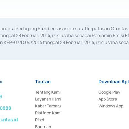
erantara Pedagang Efek berdasarkan surat keputusan Otorit
anggal 28 Februari 2014, izin usaha sebagai Penjamin Emisi E
KEP-07/D.04/2014 tanggal 28 Februari 2014, izin usaha sebag
rat keputusan Otoritas Jasa Keuangan Nomor S-67/PM.21/2017 t
aan Transaksi Sertifikat Deposito di Pasar Uang yang izinnya d
ansaksi, serta Penatausahaan dan Penyelesaian Transaksi Sur
i
Tautan
Download Apl
Tentang Kami
Google Play
9
Layanan Kami
App Store
Kabar Terbaru
Windows App
 0888
Platform Kami
ritas.id
Riset
Bantuan