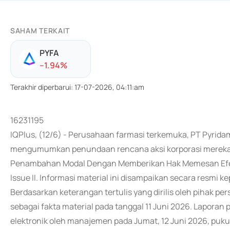
SAHAM TERKAIT
PYFA
-
-1.94
%
Terakhir diperbarui
:
17-07-2026, 04:11:am
16231195
IQPlus, (12/6) - Perusahaan farmasi terkemuka, PT Pyrida
mengumumkan penundaan rencana aksi korporasi mereka
Penambahan Modal Dengan Memberikan Hak Memesan Efek Te
Issue II. Informasi material ini disampaikan secara resmi k
Berdasarkan keterangan tertulis yang dirilis oleh pihak pe
sebagai fakta material pada tanggal 11 Juni 2026. Lapora
elektronik oleh manajemen pada Jumat, 12 Juni 2026, puku