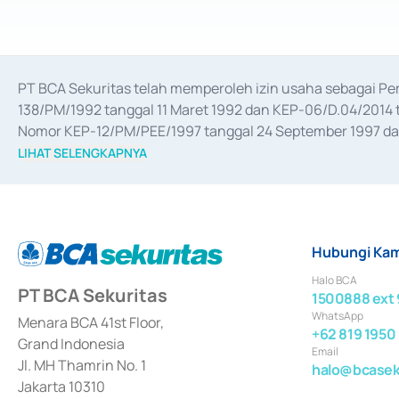
PT BCA Sekuritas telah memperoleh izin usaha sebagai P
138/PM/1992 tanggal 11 Maret 1992 dan KEP-06/D.04/2014 t
Nomor KEP-12/PM/PEE/1997 tanggal 24 September 1997 dan 
merger, akuisisi, divestasi, dan 
join venture
 berdasarkan su
LIHAT SELENGKAPNYA
dari Bank Indonesia antara lain sebagai Perantara Pelaksan
Bank Indonesia sebagai Lembaga Pendukung Penerbitan, Tr
tahun 2018.
Hubungi Kam
Halo BCA
PT BCA Sekuritas
1500888 ext 
WhatsApp
Menara BCA 41st Floor,
+62 819 1950
Grand Indonesia
Email
Jl. MH Thamrin No. 1
halo@bcaseku
Jakarta 10310