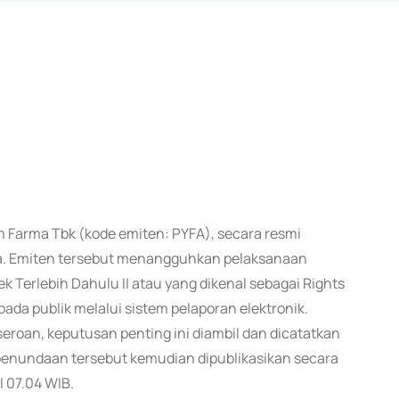
m Farma Tbk (kode emiten: PYFA), secara resmi
. Emiten tersebut menangguhkan pelaksanaan
rlebih Dahulu II atau yang dikenal sebagai Rights
epada publik melalui sistem pelaporan elektronik.
rseroan, keputusan penting ini diambil dan dicatatkan
n penundaan tersebut kemudian dipublikasikan secara
l 07.04 WIB.