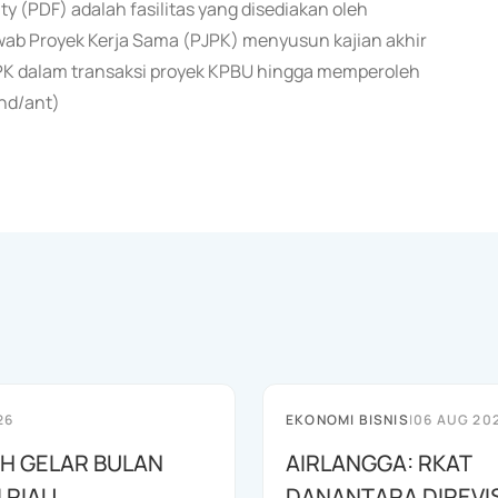
ty (PDF) adalah fasilitas yang disediakan oleh
 Proyek Kerja Sama (PJPK) menyusun kajian akhir
PK dalam transaksi proyek KPBU hingga memperoleh
end/ant)
26
EKONOMI BISNIS
|
06 AUG 20
AH GELAR BULAN
AIRLANGGA: RKAT
I RIAU
DANANTARA DIREVIS