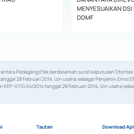
MENYESUAIKAN DSI
DDMF
erantara Pedagang Efek berdasarkan surat keputusan Otorit
anggal 28 Februari 2014, izin usaha sebagai Penjamin Emisi E
KEP-07/D.04/2014 tanggal 28 Februari 2014, izin usaha sebag
rat keputusan Otoritas Jasa Keuangan Nomor S-67/PM.21/2017 t
aan Transaksi Sertifikat Deposito di Pasar Uang yang izinnya d
ansaksi, serta Penatausahaan dan Penyelesaian Transaksi Sur
i
Tautan
Download Apl