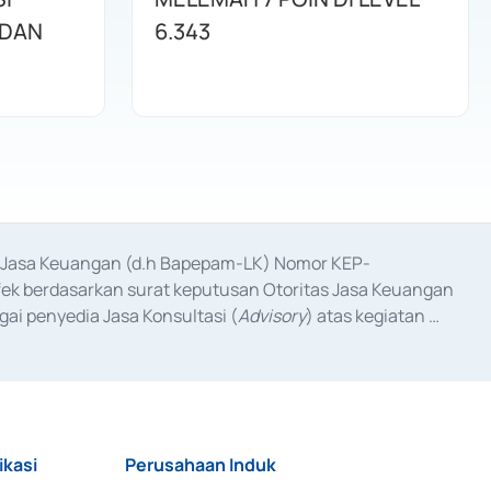
 DAN
6.343
as Jasa Keuangan (d.h Bapepam-LK) Nomor KEP-
fek berdasarkan surat keputusan Otoritas Jasa Keuangan 
ai penyedia Jasa Konsultasi (
Advisory
) atas kegiatan 
anggal 3 Februari 2017, dan beberapa izin usaha lainnya 
iterbitkan pada tahun 2017 dan izin usaha lainnya dari 
at Berharga Komersial yang izinnya diterbitkan pada 
ikasi
Perusahaan Induk