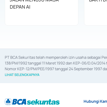
DEPAN AI
PT BCA Sekuritas telah memperoleh izin usaha sebagai P
138/PM/1992 tanggal 11 Maret 1992 dan KEP-06/D.04/2014 t
Nomor KEP-12/PM/PEE/1997 tanggal 24 September 1997 dan 
merger, akuisisi, divestasi, dan 
join venture
 berdasarkan su
LIHAT SELENGKAPNYA
dari Bank Indonesia antara lain sebagai Perantara Pelaksan
Bank Indonesia sebagai Lembaga Pendukung Penerbitan, Tr
tahun 2018.
Hubungi Kam