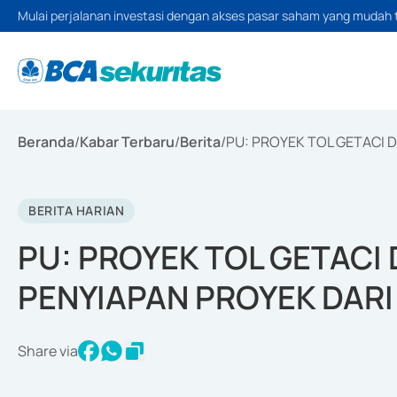
Mulai perjalanan investasi dengan akses pasar saham yang mudah 
Beranda
/
Kabar Terbaru
/
Berita
/
PU: PROYEK TOL GETACI 
BERITA HARIAN
PU: PROYEK TOL GETACI 
PENYIAPAN PROYEK DAR
Share via