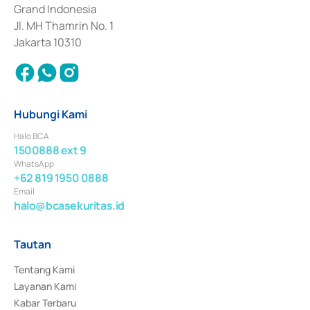
Surat Berharga Komersial yang izinnya diterbitkan pada tahun 2018.
Grand Indonesia
Jl. MH Thamrin No. 1
Jakarta 10310
Hubungi Kami
Halo BCA
1500888 ext 9
WhatsApp
+62 819 1950 0888
Email
halo@bcasekuritas.id
Tautan
Tentang Kami
Layanan Kami
Kabar Terbaru