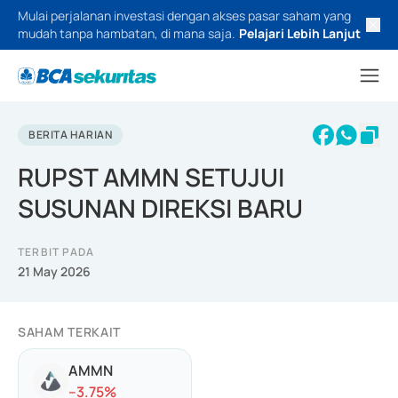
Mulai perjalanan investasi dengan akses pasar saham yang
mudah tanpa hambatan, di mana saja.
Pelajari Lebih Lanjut
BERITA HARIAN
RUPST AMMN SETUJUI
SUSUNAN DIREKSI BARU
TERBIT PADA
21 May 2026
SAHAM TERKAIT
AMMN
-
-3.75
%