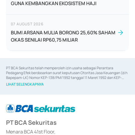
GUNA KEMBANGKAN EKOSISTEM HAJI
07 AUGUST 2026
BUMI ARSANA MULIA BORONG 25,60% SAHAM
OKAS SENILAI RP60,75 MILIAR
PT BCA Sekuritas telah memperoleh izin usaha sebagai Perantara 
Pedagang Efek berdasarkan surat keputusan Otoritas Jasa Keuangan (d.h 
Bapepam-LK) Nomor KEP-138/PM/1992 tanggal 11 Maret 1992 dan KEP-
06/D.04/2014 tanggal 28 Februari 2014, izin usaha sebagai Penjamin Emisi 
LIHAT SELENGKAPNYA
Efek berdasarkan surat keputusan Otoritas Jasa Keuangan Nomor KEP-
12/PM/PEE/1997 tanggal 24 September 1997 dan KEP-07/D.04/2014 
tanggal 28 Februari 2014, izin usaha sebagai penyedia Jasa Konsultasi 
(
Advisory
) atas kegiatan merger, akuisisi, divestasi, dan 
join venture
berdasarkan surat keputusan Otoritas Jasa Keuangan Nomor S-
67/PM.21/2017 tanggal 3 Februari 2017, dan beberapa izin usaha lainnya 
dari Bank Indonesia antara lain sebagai Perantara Pelaksanaan Transaksi 
PT BCA Sekuritas
Sertifikat Deposito di Pasar Uang yang izinnya diterbitkan pada tahun 2017 
dan izin usaha lainnya dari Bank Indonesia sebagai Lembaga Pendukung 
Penerbitan, Transaksi, serta Penatausahaan dan Penyelesaian Transaksi 
Menara BCA 41st Floor,