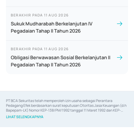
BERAKHIR PADA
11 AUG 2026
Sukuk Mudharabah Berkelanjutan IV
Pegadaian Tahap II Tahun 2026
BERAKHIR PADA
11 AUG 2026
Obligasi Berwawasan Sosial Berkelanjutan II
Pegadaian Tahap II Tahun 2026
PT BCA Sekuritas telah memperoleh izin usaha sebagai Perantara 
Pedagang Efek berdasarkan surat keputusan Otoritas Jasa Keuangan (d.h 
Bapepam-LK) Nomor KEP-138/PM/1992 tanggal 11 Maret 1992 dan KEP-
06/D.04/2014 tanggal 28 Februari 2014, izin usaha sebagai Penjamin Emisi 
LIHAT SELENGKAPNYA
Efek berdasarkan surat keputusan Otoritas Jasa Keuangan Nomor KEP-
12/PM/PEE/1997 tanggal 24 September 1997 dan KEP-07/D.04/2014 
tanggal 28 Februari 2014, izin usaha sebagai penyedia Jasa Konsultasi 