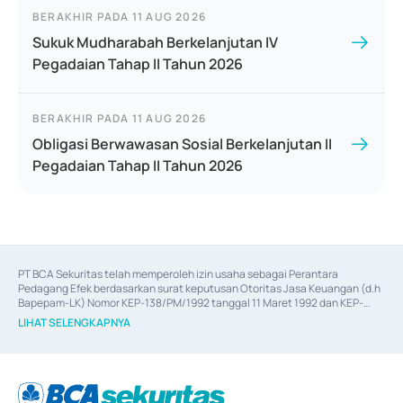
BERAKHIR PADA
11 AUG 2026
Sukuk Mudharabah Berkelanjutan IV
Pegadaian Tahap II Tahun 2026
BERAKHIR PADA
11 AUG 2026
Obligasi Berwawasan Sosial Berkelanjutan II
Pegadaian Tahap II Tahun 2026
PT BCA Sekuritas telah memperoleh izin usaha sebagai Perantara 
Pedagang Efek berdasarkan surat keputusan Otoritas Jasa Keuangan (d.h 
Bapepam-LK) Nomor KEP-138/PM/1992 tanggal 11 Maret 1992 dan KEP-
06/D.04/2014 tanggal 28 Februari 2014, izin usaha sebagai Penjamin Emisi 
LIHAT SELENGKAPNYA
Efek berdasarkan surat keputusan Otoritas Jasa Keuangan Nomor KEP-
12/PM/PEE/1997 tanggal 24 September 1997 dan KEP-07/D.04/2014 
tanggal 28 Februari 2014, izin usaha sebagai penyedia Jasa Konsultasi 
(
Advisory
) atas kegiatan merger, akuisisi, divestasi, dan 
join venture
berdasarkan surat keputusan Otoritas Jasa Keuangan Nomor S-