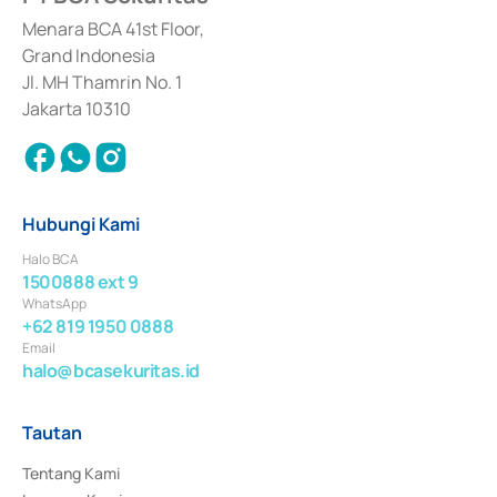
dan izin usaha lainnya dari Bank Indonesia sebagai Lembaga Pendukung 
Penerbitan, Transaksi, serta Penatausahaan dan Penyelesaian Transaksi 
Menara BCA 41st Floor,
Surat Berharga Komersial yang izinnya diterbitkan pada tahun 2018.
Grand Indonesia
Jl. MH Thamrin No. 1
Jakarta 10310
Hubungi Kami
Halo BCA
1500888 ext 9
WhatsApp
+62 819 1950 0888
Email
halo@bcasekuritas.id
Tautan
Tentang Kami