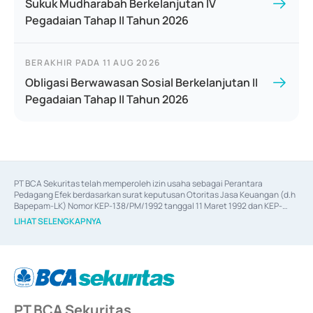
Sukuk Mudharabah Berkelanjutan IV
Pegadaian Tahap II Tahun 2026
BERAKHIR PADA
11 AUG 2026
Obligasi Berwawasan Sosial Berkelanjutan II
Pegadaian Tahap II Tahun 2026
PT BCA Sekuritas telah memperoleh izin usaha sebagai Perantara 
Pedagang Efek berdasarkan surat keputusan Otoritas Jasa Keuangan (d.h 
Bapepam-LK) Nomor KEP-138/PM/1992 tanggal 11 Maret 1992 dan KEP-
06/D.04/2014 tanggal 28 Februari 2014, izin usaha sebagai Penjamin Emisi 
LIHAT SELENGKAPNYA
Efek berdasarkan surat keputusan Otoritas Jasa Keuangan Nomor KEP-
12/PM/PEE/1997 tanggal 24 September 1997 dan KEP-07/D.04/2014 
tanggal 28 Februari 2014, izin usaha sebagai penyedia Jasa Konsultasi 
(
Advisory
) atas kegiatan merger, akuisisi, divestasi, dan 
join venture
berdasarkan surat keputusan Otoritas Jasa Keuangan Nomor S-
67/PM.21/2017 tanggal 3 Februari 2017, dan beberapa izin usaha lainnya 
dari Bank Indonesia antara lain sebagai Perantara Pelaksanaan Transaksi 
PT BCA Sekuritas
Sertifikat Deposito di Pasar Uang yang izinnya diterbitkan pada tahun 2017 