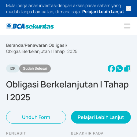
Mulai perjalanan investasi dengan akses pasar saham yang
mudah tanpa hambatan, di mana saja.
Pelajari Lebih Lanjut
Beranda
/
Penawaran Obligasi
/
Obligasi Berkelanjutan I Tahap I 2025
IDR
Sudah Selesai
Obligasi Berkelanjutan I Tahap
I 2025
Unduh Form
Pelajari Lebih Lanjut
PENERBIT
BERAKHIR PADA