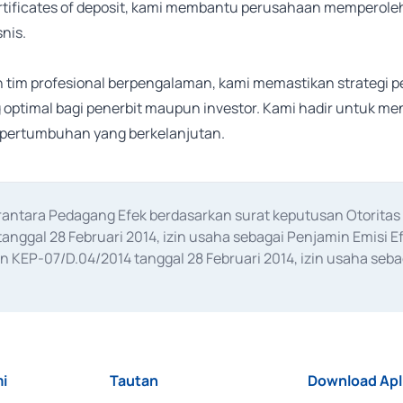
rtificates of deposit, kami membantu perusahaan memperole
nis.
 tim profesional berpengalaman, kami memastikan strategi p
 optimal bagi penerbit maupun investor. Kami hadir untuk me
pertumbuhan yang berkelanjutan.
erantara Pedagang Efek berdasarkan surat keputusan Otorit
anggal 28 Februari 2014, izin usaha sebagai Penjamin Emisi E
KEP-07/D.04/2014 tanggal 28 Februari 2014, izin usaha sebag
rat keputusan Otoritas Jasa Keuangan Nomor S-67/PM.21/2017 t
aan Transaksi Sertifikat Deposito di Pasar Uang yang izinnya d
ansaksi, serta Penatausahaan dan Penyelesaian Transaksi Sur
i
Tautan
Download Apl