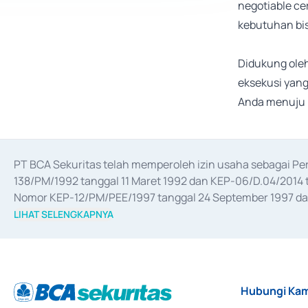
negotiable ce
kebutuhan bis
Didukung oleh
eksekusi yang
Anda menuju 
PT BCA Sekuritas telah memperoleh izin usaha sebagai P
138/PM/1992 tanggal 11 Maret 1992 dan KEP-06/D.04/2014 t
Nomor KEP-12/PM/PEE/1997 tanggal 24 September 1997 dan 
merger, akuisisi, divestasi, dan 
join venture
 berdasarkan su
LIHAT SELENGKAPNYA
dari Bank Indonesia antara lain sebagai Perantara Pelaksan
Bank Indonesia sebagai Lembaga Pendukung Penerbitan, Tr
tahun 2018.
Hubungi Kam