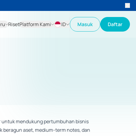
aru
Riset
Platform Kami
ID
Masuk
Daftar
ID
EN
tur untuk mendukung pertumbuhan bisnis
fek beragun aset, medium-term notes, dan