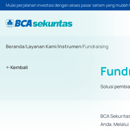
Mulai perjalanan investasi dengan akses pasar saham yang mudah 
Beranda
/
Layanan Kami
/
Instrumen
/
Fundraising
Fund
Kembali
Solusi pembia
BCA Sekurita
Anda. Melalui