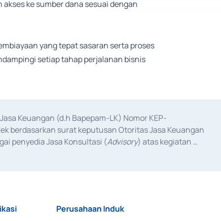
h akses ke sumber dana sesuai dengan
embiayaan yang tepat sasaran serta proses
ndampingi setiap tahap perjalanan bisnis
as Jasa Keuangan (d.h Bapepam-LK) Nomor KEP-
fek berdasarkan surat keputusan Otoritas Jasa Keuangan 
ai penyedia Jasa Konsultasi (
Advisory
) atas kegiatan 
anggal 3 Februari 2017, dan beberapa izin usaha lainnya 
iterbitkan pada tahun 2017 dan izin usaha lainnya dari 
at Berharga Komersial yang izinnya diterbitkan pada 
ikasi
Perusahaan Induk