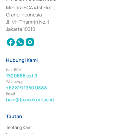
dan izin usaha lainnya dari Bank Indonesia sebagai Lembaga Pendukung 
Penerbitan, Transaksi, serta Penatausahaan dan Penyelesaian Transaksi 
Menara BCA 41st Floor,
Surat Berharga Komersial yang izinnya diterbitkan pada tahun 2018.
Grand Indonesia
Jl. MH Thamrin No. 1
Jakarta 10310
Hubungi Kami
Halo BCA
1500888 ext 9
WhatsApp
+62 819 1950 0888
Email
halo@bcasekuritas.id
Tautan
Tentang Kami