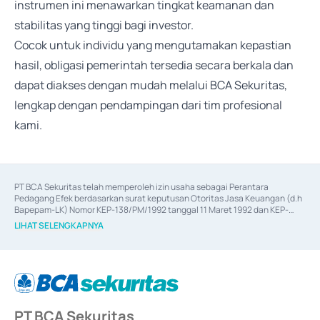
instrumen ini menawarkan tingkat keamanan dan
stabilitas yang tinggi bagi investor.
Cocok untuk individu yang mengutamakan kepastian
hasil, obligasi pemerintah tersedia secara berkala dan
dapat diakses dengan mudah melalui BCA Sekuritas,
lengkap dengan pendampingan dari tim profesional
kami.
PT BCA Sekuritas telah memperoleh izin usaha sebagai Perantara 
Pedagang Efek berdasarkan surat keputusan Otoritas Jasa Keuangan (d.h 
Bapepam-LK) Nomor KEP-138/PM/1992 tanggal 11 Maret 1992 dan KEP-
06/D.04/2014 tanggal 28 Februari 2014, izin usaha sebagai Penjamin Emisi 
LIHAT SELENGKAPNYA
Efek berdasarkan surat keputusan Otoritas Jasa Keuangan Nomor KEP-
12/PM/PEE/1997 tanggal 24 September 1997 dan KEP-07/D.04/2014 
tanggal 28 Februari 2014, izin usaha sebagai penyedia Jasa Konsultasi 
(
Advisory
) atas kegiatan merger, akuisisi, divestasi, dan 
join venture
berdasarkan surat keputusan Otoritas Jasa Keuangan Nomor S-
67/PM.21/2017 tanggal 3 Februari 2017, dan beberapa izin usaha lainnya 
dari Bank Indonesia antara lain sebagai Perantara Pelaksanaan Transaksi 
PT BCA Sekuritas
Sertifikat Deposito di Pasar Uang yang izinnya diterbitkan pada tahun 2017 