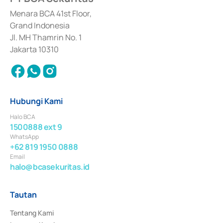
dan izin usaha lainnya dari Bank Indonesia sebagai Lembaga Pendukung 
Penerbitan, Transaksi, serta Penatausahaan dan Penyelesaian Transaksi 
Menara BCA 41st Floor,
Surat Berharga Komersial yang izinnya diterbitkan pada tahun 2018.
Grand Indonesia
Jl. MH Thamrin No. 1
Jakarta 10310
Hubungi Kami
Halo BCA
1500888 ext 9
WhatsApp
+62 819 1950 0888
Email
halo@bcasekuritas.id
Tautan
Tentang Kami