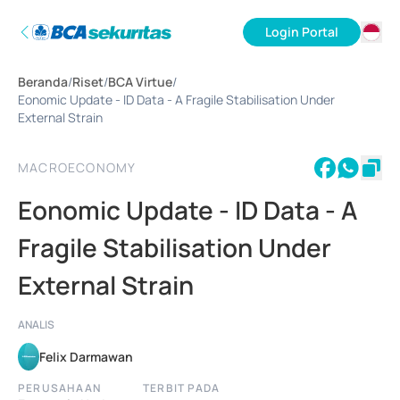
Login Portal
ID
Beranda
/
Riset
/
BCA Virtue
/
EN
Eonomic Update - ID Data - A Fragile Stabilisation Under
External Strain
MACROECONOMY
Eonomic Update - ID Data - A
Fragile Stabilisation Under
External Strain
ANALIS
Felix Darmawan
PERUSAHAAN
TERBIT PADA