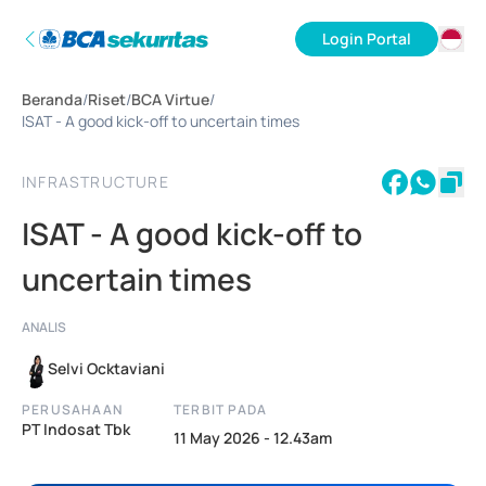
Login Portal
ID
Beranda
/
Riset
/
BCA Virtue
/
EN
ISAT - A good kick-off to uncertain times
INFRASTRUCTURE
ISAT - A good kick-off to
uncertain times
ANALIS
Selvi Ocktaviani
PERUSAHAAN
TERBIT PADA
PT Indosat Tbk
11 May 2026 - 12.43am