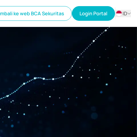
mbali ke web BCA Sekuritas
Login Portal
ID
ID
EN