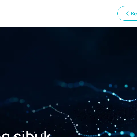
Ke
g sibuk.