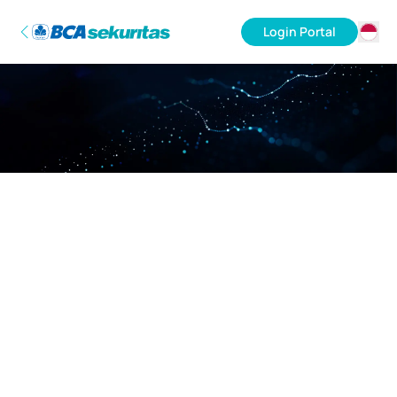
Login Portal
ID
EN
Maaf, server sedang sibuk.
Mohon kembali lagi nanti