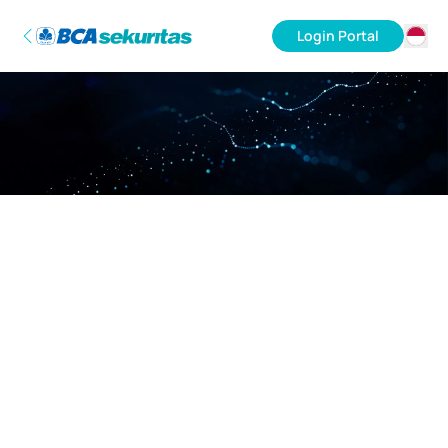
Login Portal
ID
EN
Maaf, server sedang sibuk.
Mohon kembali lagi nanti