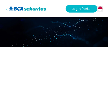
Login Portal
ID
EN
Maaf, server sedang sibuk.
Mohon kembali lagi nanti