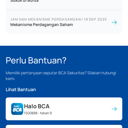
Sukuk di Bursa
JAM DAN MEKANISME PERDAGANGAN
|
18 SEP 2025
Mekanisme Perdagangan Saham
Perlu Bantuan?
Memiliki pertanyaan seputar BCA Sekuritas? Silakan hubungi
kami.
Lihat Bantuan
Halo BCA
1500888 - tekan 9