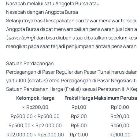
Nasabah melalui satu Anggota Bursa atau
Nasabah dengan Anggota Bursa
Selanjutnya hasil kesepakatan dari tawar menawar tersebut
Anggota Bursa dapat menyampaikan penawaran jual dan at
(
advertising
) dan bisa diubah atau dibatalkan sebelum ke
mengikat pada saat terjadi penjumpaan antara penawaran j
Satuan Perdagangan
Perdagangan di Pasar Reguler dan Pasar Tunai harus dal
yaitu 100 (seratus) efek. Perdagangan di Pasar Negosias
Satuan Perubahan Harga (Fraksi) sesuai Peraturan II-A 
Kelompok Harga
Fraksi Harga
Maksimum Perub
< Rp200,00
Rp1,00
Rp10,00
Rp200,00 < Rp500,00
Rp2,00
Rp20,00
Rp500,00 < Rp2.000,00
Rp5,00
Rp50,00
Rp2.000,00 < Rp5.000,00
Rp10,00
Rp100,00