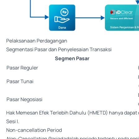
Pelaksanaan Perdagangan
Segmentasi Pasar dan Penyelesaian Transaksi
Segmen Pasar
Pasar Reguler
Pasar Tunai
Pasar Negosiasi
Hak Memesan Efek Terlebih Dahulu (HMETD) hanya dapat d
Sesi I.
Non-cancellation Period
Non-Cancellation Period
adalah periode tertentu pada se