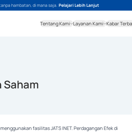
tanpa hambatan, di mana saja.
Pelajari Lebih Lanjut
Tentang Kami
Layanan Kami
Kabar Terb
n Saham
menggunakan fasilitas JATS INET. Perdagangan Efek di