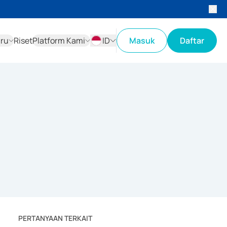
aru
Riset
Platform Kami
ID
Masuk
Daftar
ID
EN
PERTANYAAN TERKAIT