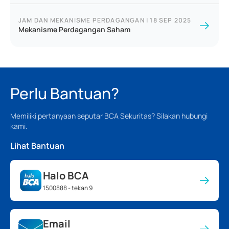
JAM DAN MEKANISME PERDAGANGAN
|
18 SEP 2025
Mekanisme Perdagangan Saham
Perlu Bantuan?
Memiliki pertanyaan seputar BCA Sekuritas? Silakan hubungi
kami.
Lihat Bantuan
Halo BCA
1500888 - tekan 9
Email