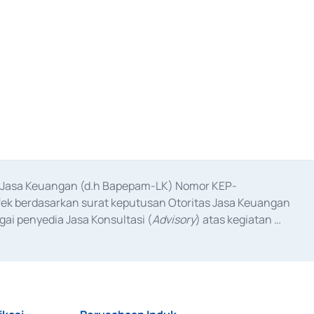
as Jasa Keuangan (d.h Bapepam-LK) Nomor KEP-
fek berdasarkan surat keputusan Otoritas Jasa Keuangan 
ai penyedia Jasa Konsultasi (
Advisory
) atas kegiatan 
anggal 3 Februari 2017, dan beberapa izin usaha lainnya 
iterbitkan pada tahun 2017 dan izin usaha lainnya dari 
at Berharga Komersial yang izinnya diterbitkan pada 