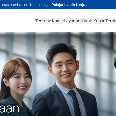
tanpa hambatan, di mana saja.
Pelajari Lebih Lanjut
Tentang Kami
Layanan Kami
Kabar Terb
haan