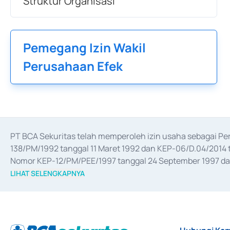
Struktur Organisasi
Pemegang Izin Wakil
Perusahaan Efek
PT BCA Sekuritas telah memperoleh izin usaha sebagai P
138/PM/1992 tanggal 11 Maret 1992 dan KEP-06/D.04/2014 t
Nomor KEP-12/PM/PEE/1997 tanggal 24 September 1997 dan 
merger, akuisisi, divestasi, dan 
join venture
 berdasarkan su
LIHAT SELENGKAPNYA
dari Bank Indonesia antara lain sebagai Perantara Pelaksan
Bank Indonesia sebagai Lembaga Pendukung Penerbitan, Tr
tahun 2018.