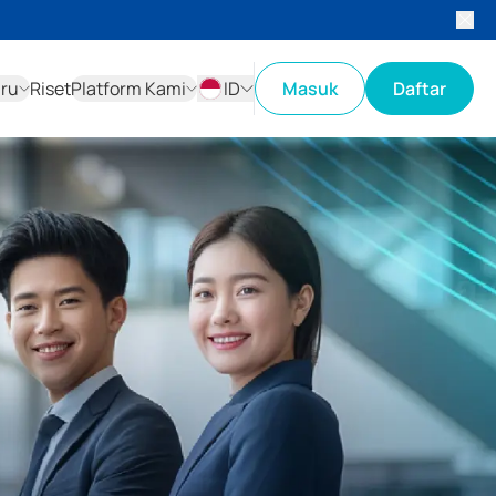
aru
Riset
Platform Kami
ID
Masuk
Daftar
ID
EN