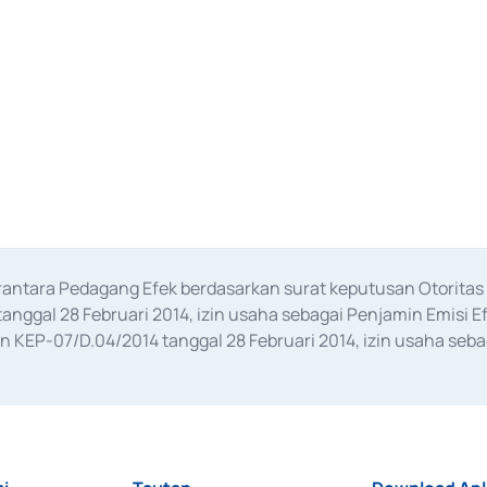
erantara Pedagang Efek berdasarkan surat keputusan Otorit
anggal 28 Februari 2014, izin usaha sebagai Penjamin Emisi E
KEP-07/D.04/2014 tanggal 28 Februari 2014, izin usaha sebag
rat keputusan Otoritas Jasa Keuangan Nomor S-67/PM.21/2017 t
aan Transaksi Sertifikat Deposito di Pasar Uang yang izinnya d
ansaksi, serta Penatausahaan dan Penyelesaian Transaksi Sur