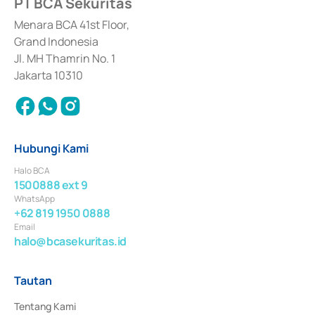
PT BCA Sekuritas
dan izin usaha lainnya dari Bank Indonesia sebagai Lembaga Pendukung 
Penerbitan, Transaksi, serta Penatausahaan dan Penyelesaian Transaksi 
Menara BCA 41st Floor,
Surat Berharga Komersial yang izinnya diterbitkan pada tahun 2018.
Grand Indonesia
Jl. MH Thamrin No. 1
Jakarta 10310
Hubungi Kami
Halo BCA
1500888 ext 9
WhatsApp
+62 819 1950 0888
Email
halo@bcasekuritas.id
Tautan
Tentang Kami