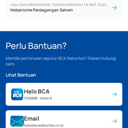
JAM DAN MEKANISME PERDAGANGAN
|
18 SEP 2025
Mekanisme Perdagangan Saham
Perlu Bantuan?
Memiliki pertanyaan seputar BCA Sekuritas? Silakan hubungi
kami.
Lihat Bantuan
Halo BCA
1500888 - tekan 9
Email
halo@bcasekuritas.co.id